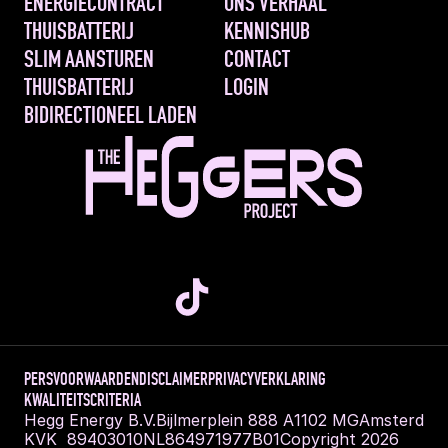
ENERGIECONTRACT
ONS VERHAAL
THUISBATTERIJ
KENNISHUB
SLIM AANSTUREN 
CONTACT
THUISBATTERIJ
LOGIN
BIDIRECTIONEEL LADEN
PERS
VOORWAARDEN
DISCLAIMER
PRIVACYVERKLARING
KWALITEITSCRITERIA
Hegg Energy B.V.
Bijlmerplein 888 A
1102 MG
Amsterdam
KVK  89403010
NL864971977B01
Copyright 2026