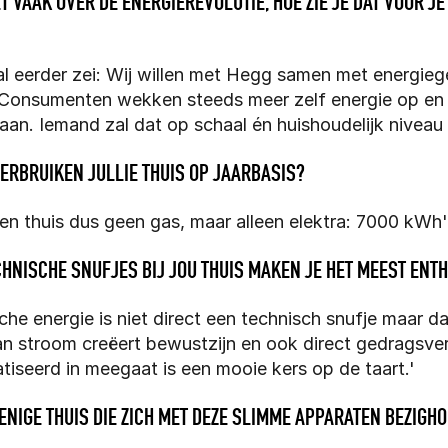
ET VAAK OVER DE ENERGIEREVOLUTIE, HOE ZIE JE DAT VOOR J
 al eerder zei: Wij willen met Hegg samen met energie
Consumenten wekken steeds meer zelf energie op en 
an. Iemand zal dat op schaal én huishoudelijk niveau
ERBRUIKEN JULLIE THUIS OP JAARBASIS? 
en thuis dus geen gas, maar alleen elektra: 7000 kWh'
HNISCHE SNUFJES BIJ JOU THUIS MAKEN JE HET MEEST ENT
he energie is niet direct een technisch snufje maar daa
an stroom creëert bewustzijn en ook direct gedragsvera
iseerd in meegaat is een mooie kers op de taart.'
 ENIGE THUIS DIE ZICH MET DEZE SLIMME APPARATEN BEZIGH