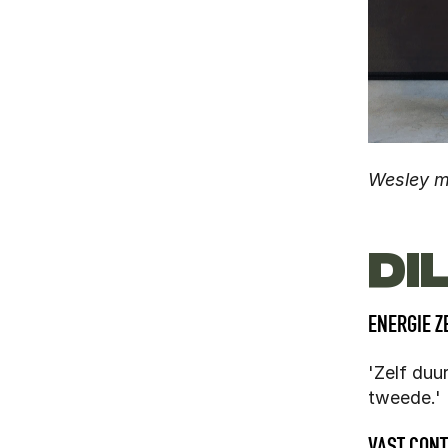
Wesley me
DI
ENERGIE 
'Zelf duu
tweede.'
VAST CONT