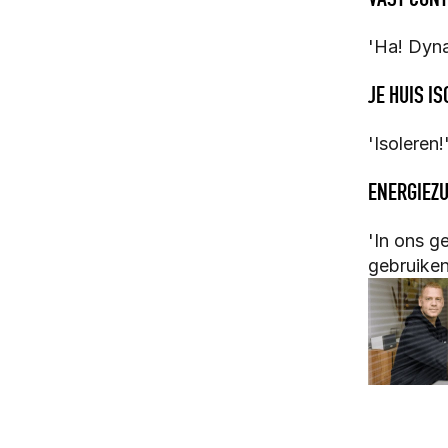
'Ha! Dyn
JE HUIS I
'Isoleren!
ENERGIEZU
'In ons g
gebruiken 