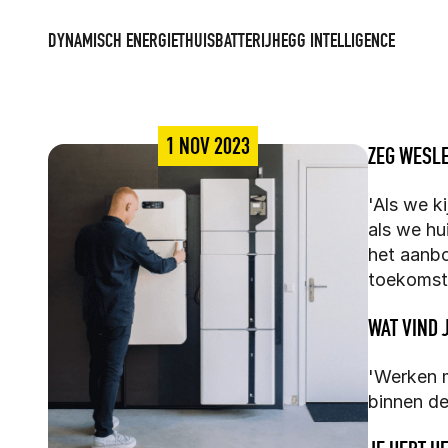
DYNAMISCH ENERGIE
THUISBATTERIJ
HEGG INTELLIGENCE
1 NOV 2023
ZEG WESLE
'Als we k
als we hu
het aanbo
toekomst
WAT VIND 
'Werken m
binnen d