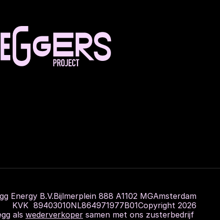
gg Energy B.V.
Bijlmerplein 888 A
1102 MG
Amsterdam
KVK  89403010
NL864971977B01
Copyright 2026
gg als 
wederverkoper
 samen met ons zusterbedrijf 