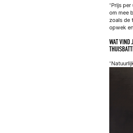
'Prijs pe
om mee bez
zoals de 
opwek en
WAT VIND 
THUISBATT
'Natuurli