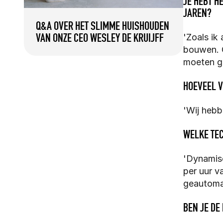
JE HEBT H
JAREN?
Q&A OVER HET SLIMME HUISHOUDEN 
VAN ONZE CEO WESLEY DE KRUIJFF
'Zoals ik
bouwen. 
moeten ga
HOEVEEL V
'Wij hebb
WELKE TEC
'Dynamisc
per uur v
geautomat
BEN JE DE