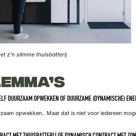
t z'n slimme thuisbatterij
LEMMA’S
ZELF DUURZAAM OPWEKKEN OF DUURZAME (DYNAMISCHE) ENE
rzaam opwekken.. Maar dat is niet voor iedereen mogel
RACT MET THUISBATTERIJ OF DYNAMISCH CONTRACT MET Z