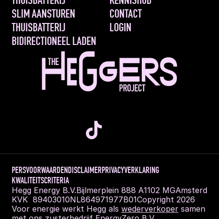
THUISBATTERIJ
KENNISHUB
SLIM AANSTUREN 
CONTACT
THUISBATTERIJ
LOGIN
BIDIRECTIONEEL LADEN
PERS
VOORWAARDEN
DISCLAIMER
PRIVACYVERKLARING
KWALITEITSCRITERIA
Hegg Energy B.V.
Bijlmerplein 888 A
1102 MG
Amsterdam
KVK  89403010
NL864971977B01
Copyright 2026
Voor energie werkt Hegg als 
wederverkoper
 samen 
met ons zusterbedrijf EnergyZero B.V.