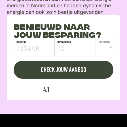
merken in Nederland en hebben dynamische 
energie dan ook zo’n beetje uitgevonden.
BENIEUWD NAAR 
JOUW BESPARING?
POSTCODE
HUISNUMMER
TOEVOEGING
CHECK JOUW AANBOD
Wij regelen je overstap
4.1
Altijd boetevrij opzegbaar
Wij regelen je overstap
Altijd boetevrij opzegbaar
Wij regelen je overstap
Altijd boetevrij opzegbaar
Wij regelen je overstap