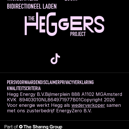
BIDIRECTIONEEL LADEN
PERS
VOORWAARDEN
DISCLAIMER
PRIVACYVERKLARING
KWALITEITSCRITERIA
Hegg Energy B.V.
Bijlmerplein 888 A
1102 MG
Amsterdam
KVK  89403010
NL864971977B01
Copyright 2026
Voor energie werkt Hegg als 
wederverkoper
 samen 
met ons zusterbedrijf EnergyZero B.V.