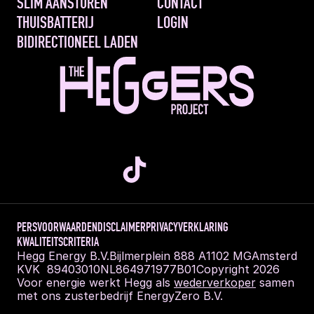
SLIM AANSTUREN 
CONTACT
THUISBATTERIJ
LOGIN
BIDIRECTIONEEL LADEN
PERS
VOORWAARDEN
DISCLAIMER
PRIVACYVERKLARING
KWALITEITSCRITERIA
Hegg Energy B.V.
Bijlmerplein 888 A
1102 MG
Amsterdam
KVK  89403010
NL864971977B01
Copyright 2026
Voor energie werkt Hegg als 
wederverkoper
 samen 
met ons zusterbedrijf EnergyZero B.V.