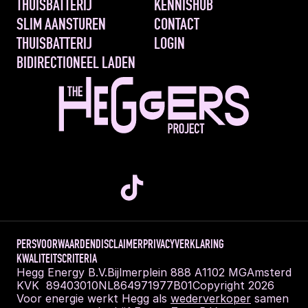
THUISBATTERIJ
KENNISHUB
SLIM AANSTUREN 
CONTACT
THUISBATTERIJ
LOGIN
BIDIRECTIONEEL LADEN
PERS
VOORWAARDEN
DISCLAIMER
PRIVACYVERKLARING
KWALITEITSCRITERIA
Hegg Energy B.V.
Bijlmerplein 888 A
1102 MG
Amsterdam
KVK  89403010
NL864971977B01
Copyright 2026
Voor energie werkt Hegg als 
wederverkoper
 samen 