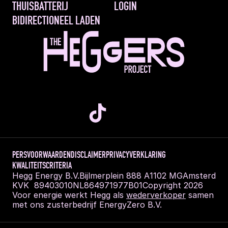
THUISBATTERIJ
LOGIN
BIDIRECTIONEEL LADEN
PERS
VOORWAARDEN
DISCLAIMER
PRIVACYVERKLARING
KWALITEITSCRITERIA
Hegg Energy B.V.
Bijlmerplein 888 A
1102 MG
Amsterdam
KVK  89403010
NL864971977B01
Copyright 2026
Voor energie werkt Hegg als 
wederverkoper
 samen 
met ons zusterbedrijf EnergyZero B.V.