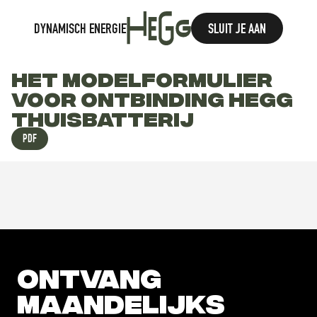
DYNAMISCH ENERGIE
ONS VERHAAL
KENNISHUB
THUISBATTERIJ
HEGG INTELLIGENCE
SLUIT JE AAN
HET MODELFORMULIER 
VOOR ONTBINDING HEGG 
THUISBATTERIJ
PDF
ONTVANG 
MAANDELIJKS 