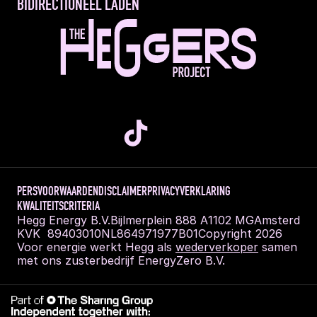
BIDIRECTIONEEL LADEN
PERS
VOORWAARDEN
DISCLAIMER
PRIVACYVERKLARING
KWALITEITSCRITERIA
Hegg Energy B.V.
Bijlmerplein 888 A
1102 MG
Amsterdam
KVK  89403010
NL864971977B01
Copyright 2026
Voor energie werkt Hegg als 
wederverkoper
 samen 
met ons zusterbedrijf EnergyZero B.V.