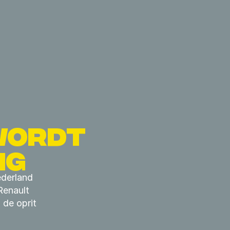
WORDT 
NG
ederland
Renault
 de oprit